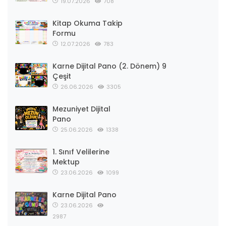
19.07.2026
708
Kitap Okuma Takip
Formu
12.07.2026
783
Karne Dijital Pano (2. Dönem) 9
Çeşit
26.06.2026
3305
Mezuniyet Dijital
Pano
25.06.2026
1338
1. Sınıf Velilerine
Mektup
23.06.2026
1099
Karne Dijital Pano
23.06.2026
2987