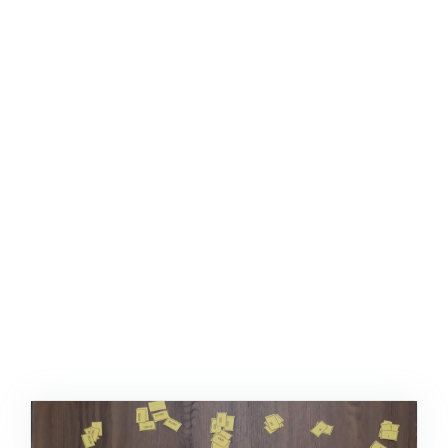
ŞABLON
AFIŞ & KART
ZEKA ETKINLIĞI
EĞLENCELI ETKINLIK