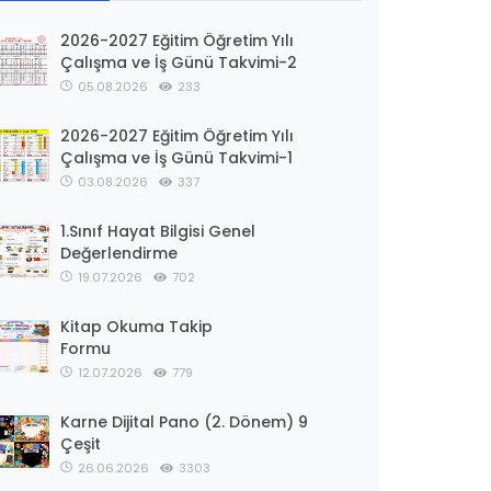
2026-2027 Eğitim Öğretim Yılı
Çalışma ve İş Günü Takvimi-2
05.08.2026
233
2026-2027 Eğitim Öğretim Yılı
Çalışma ve İş Günü Takvimi-1
03.08.2026
337
1.Sınıf Hayat Bilgisi Genel
Değerlendirme
19.07.2026
702
Kitap Okuma Takip
Formu
12.07.2026
779
Karne Dijital Pano (2. Dönem) 9
Çeşit
26.06.2026
3303