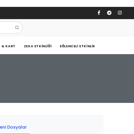
Ş & KART
ZEKA ETKINLIĞI
EĞLENCELI ETKINLIK
eni Dosyalar