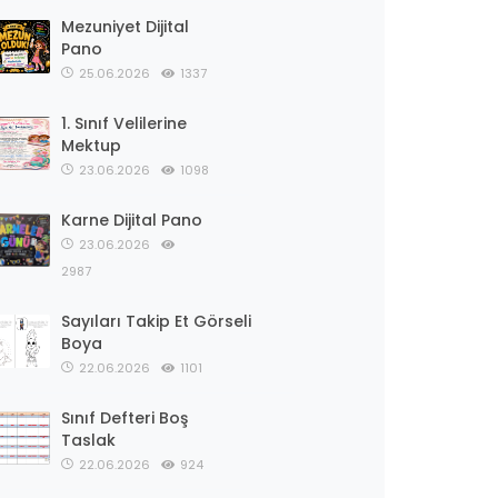
Mezuniyet Dijital
Pano
25.06.2026
1337
1. Sınıf Velilerine
Mektup
23.06.2026
1098
Karne Dijital Pano
23.06.2026
2987
Sayıları Takip Et Görseli
Boya
22.06.2026
1101
Sınıf Defteri Boş
Taslak
22.06.2026
924