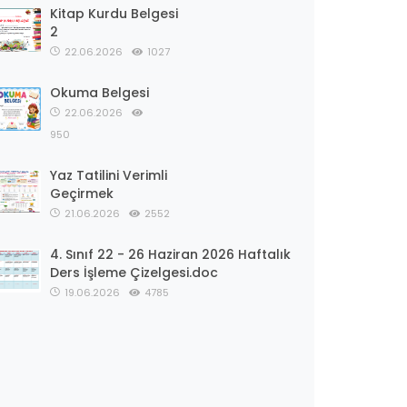
Kitap Kurdu Belgesi
2
22.06.2026
1027
Okuma Belgesi
22.06.2026
950
Yaz Tatilini Verimli
Geçirmek
21.06.2026
2552
4. Sınıf 22 - 26 Haziran 2026 Haftalık
Ders İşleme Çizelgesi.doc
19.06.2026
4785