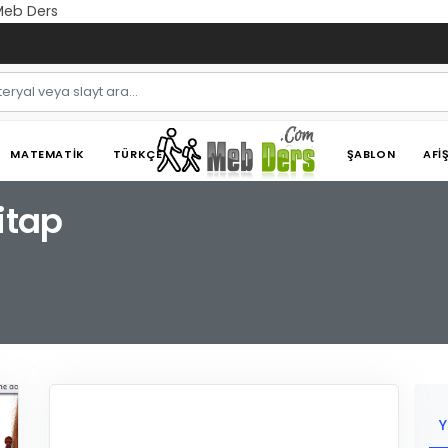
 Meb Ders
MATEMATIK
TÜRKÇE
ŞABLON
AFI
itap
Y