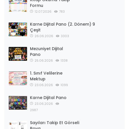
Formu
12.07.2026
783
Karne Dijital Pano (2. Dönem) 9
Çeşit
26.06.2026
3303
Mezuniyet Dijital
Pano
25.06.2026
1338
1. Sınıf Velilerine
Mektup
23.06.2026
1099
Karne Dijital Pano
23.06.2026
2987
Sayıları Takip Et Görseli
Boya