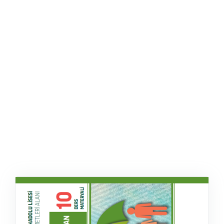
ŞABLON
AFIŞ & KART
ZEKA ETKINLIĞI
EĞLENCELI ETKINLIK