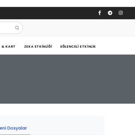
Ş & KART
ZEKA ETKINLIĞI
EĞLENCELI ETKINLIK
eni Dosyalar