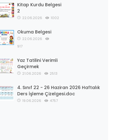
Kitap Kurdu Belgesi
2
22.06.2026
1002
Okuma Belgesi
22.06.2026
917
Yaz Tatilini Verimli
Geçirmek
21.06.2026
2513
4. Sınıf 22 - 26 Haziran 2026 Haftalık
Ders İşleme Çizelgesi.doc
19.06.2026
4757