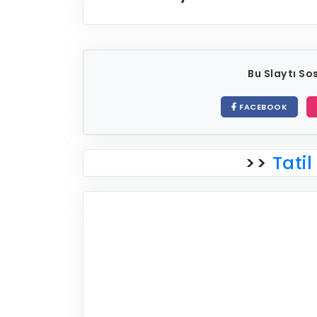
Bu Slaytı S
FACEBOOK
>>
Tatil 