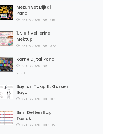
Mezuniyet Dijital
Pano
25.06.2026
1316
1. Sınıf Velilerine
Mektup
23.06.2026
1072
Karne Dijital Pano
23.06.2026
2970
Sayıları Takip Et Görseli
Boya
22.06.2026
1069
Sınıf Defteri Boş
Taslak
22.06.2026
905