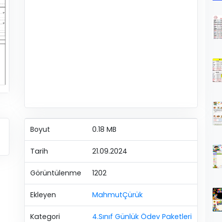
Boyut
0.18 MB
Tarih
21.09.2024
Görüntülenme
1202
Ekleyen
MahmutÇürük
Kategori
4.Sınıf Günlük Ödev Paketleri