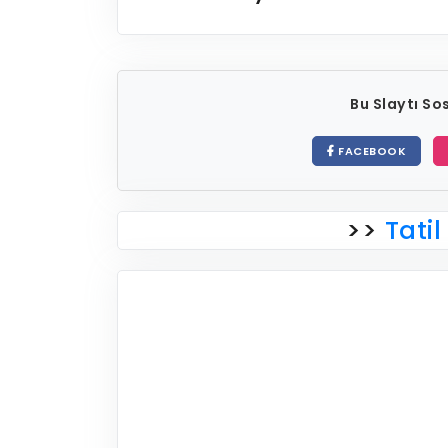
Bu Slaytı S
FACEBOOK
>>
Tatil 