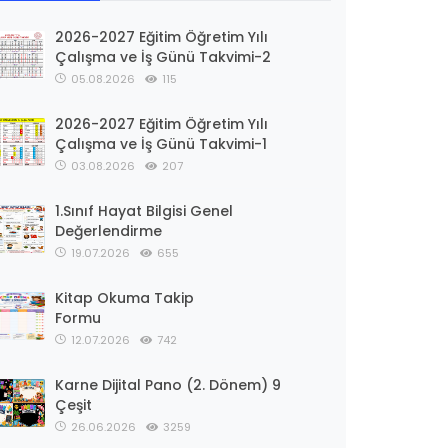
2026-2027 Eğitim Öğretim Yılı
Çalışma ve İş Günü Takvimi-2
05.08.2026
115
2026-2027 Eğitim Öğretim Yılı
Çalışma ve İş Günü Takvimi-1
03.08.2026
207
1.Sınıf Hayat Bilgisi Genel
Değerlendirme
19.07.2026
655
Kitap Okuma Takip
Formu
12.07.2026
742
Karne Dijital Pano (2. Dönem) 9
Çeşit
26.06.2026
3259