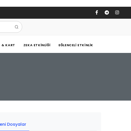
Ş & KART
ZEKA ETKINLIĞI
EĞLENCELI ETKINLIK
eni Dosyalar