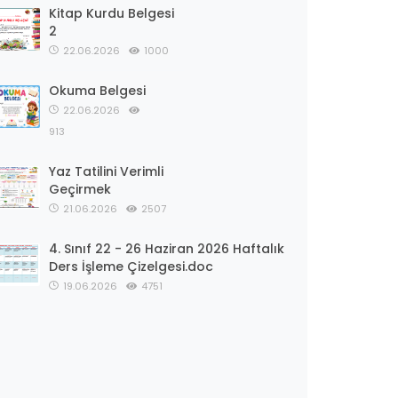
Kitap Kurdu Belgesi
2
22.06.2026
1000
Okuma Belgesi
22.06.2026
913
Yaz Tatilini Verimli
Geçirmek
21.06.2026
2507
4. Sınıf 22 - 26 Haziran 2026 Haftalık
Ders İşleme Çizelgesi.doc
19.06.2026
4751