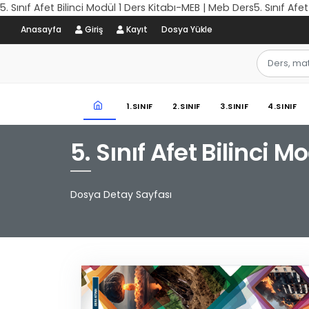
5. Sınıf Afet Bilinci Modül 1 Ders Kitabı-MEB | Meb Ders5. Sınıf Afe
Anasayfa
Giriş
Kayıt
Dosya Yükle
1.SINIF
2.SINIF
3.SINIF
4.SINIF
5. Sınıf Afet Bilinci 
Dosya Detay Sayfası