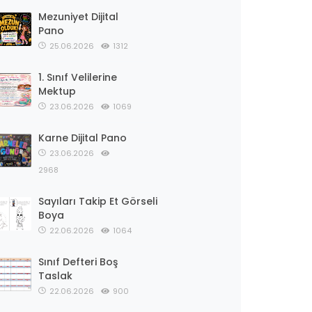
Mezuniyet Dijital
Pano
25.06.2026
1312
1. Sınıf Velilerine
Mektup
23.06.2026
1069
Karne Dijital Pano
23.06.2026
2968
Sayıları Takip Et Görseli
Boya
22.06.2026
1064
Sınıf Defteri Boş
Taslak
22.06.2026
900