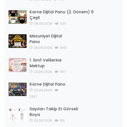
Karne Dijital Pano (2. Dönem) 9
Çeşit
26.06.2026
3311
Mezuniyet Dijital
Pano
25.06.2026
1343
1. Sınıf Velilerine
Mektup
23.06.2026
1107
Karne Dijital Pano
23.06.2026
2997
Sayıları Takip Et Görseli
Boya
22.06.2026
1115