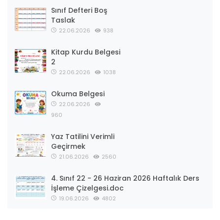
Sınıf Defteri Boş
Taslak
22.06.2026
938
Kitap Kurdu Belgesi
2
22.06.2026
1038
Okuma Belgesi
22.06.2026
960
Yaz Tatilini Verimli
Geçirmek
21.06.2026
2560
4. Sınıf 22 - 26 Haziran 2026 Haftalık Ders
İşleme Çizelgesi.doc
19.06.2026
4802