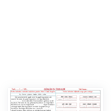
ŞABLON
AFIŞ & KART
ZEKA ETKINLIĞI
EĞLENCELI ETKINLIK