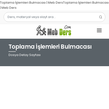
Toplama İşlemleri Bulmacası | Meb DersToplama İşlemleri Bulmacası
| Meb Ders
Toplama İşlemleri Bulmacası
1.SINIF
Dosya Detay Sayfası
2.SINIF
3.SINIF
4.SINIF
MATEMATIK
TÜRKÇE