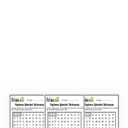
ŞABLON
AFIŞ & KART
ZEKA ETKINLIĞI
EĞLENCELI ETKINLIK