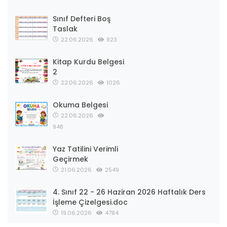
Sınıf Defteri Boş
Taslak
22.06.2026
923
Kitap Kurdu Belgesi
2
22.06.2026
1026
Okuma Belgesi
22.06.2026
948
Yaz Tatilini Verimli
Geçirmek
21.06.2026
2549
4. Sınıf 22 - 26 Haziran 2026 Haftalık Ders
İşleme Çizelgesi.doc
19.06.2026
4784