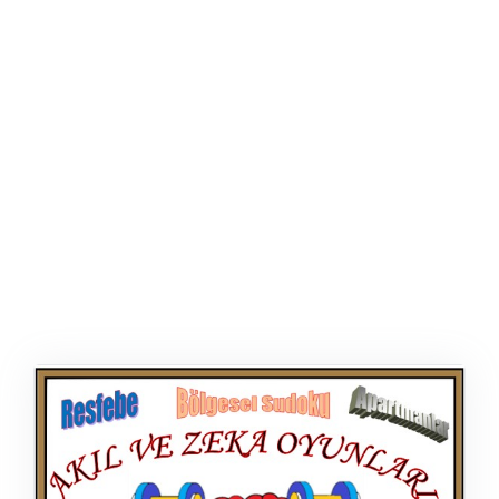
ŞABLON
AFIŞ & KART
ZEKA ETKINLIĞI
EĞLENCELI ETKINLIK