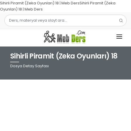
Sihirli Piramit (Zeka Oyunları) 18 | Meb DersSihirli Piramit (Zeka
Oyunları) 18 | Meb Ders
Sihirli Piramit (Zeka Oyunları) 18
1.SINIF
Dosya Detay Sayfası
2.SINIF
3.SINIF
4.SINIF
MATEMATIK
TÜRKÇE