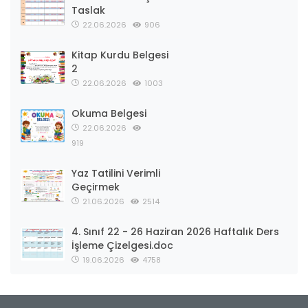
Taslak
22.06.2026
906
Kitap Kurdu Belgesi
2
22.06.2026
1003
Okuma Belgesi
22.06.2026
919
Yaz Tatilini Verimli
Geçirmek
21.06.2026
2514
4. Sınıf 22 - 26 Haziran 2026 Haftalık Ders
İşleme Çizelgesi.doc
19.06.2026
4758