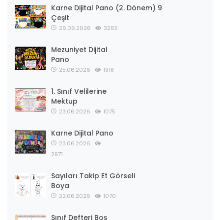
Karne Dijital Pano (2. Dönem) 9
Çeşit
26.06.2026
3265
Mezuniyet Dijital
Pano
25.06.2026
1318
1. Sınıf Velilerine
Mektup
23.06.2026
1075
Karne Dijital Pano
23.06.2026
2971
Sayıları Takip Et Görseli
Boya
22.06.2026
1070
Sınıf Defteri Boş