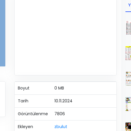
Y
Boyut
0 MB
Tarih
10.11.2024
Görüntülenme
7806
Ekleyen
zbulut