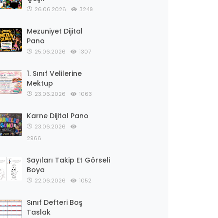
26.06.2026
3249
Mezuniyet Dijital
Pano
25.06.2026
1307
1. Sınıf Velilerine
Mektup
23.06.2026
1063
Karne Dijital Pano
23.06.2026
2966
Sayıları Takip Et Görseli
Boya
22.06.2026
1052
Sınıf Defteri Boş
Taslak