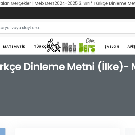
tılan Gerçekler | Meb Ders2024-2025 3. Sınıf Türkçe Dinleme Met
MATEMATIK
TÜRKÇE
ŞABLON
AFI
ürkçe Dinleme Metni (İlke)-