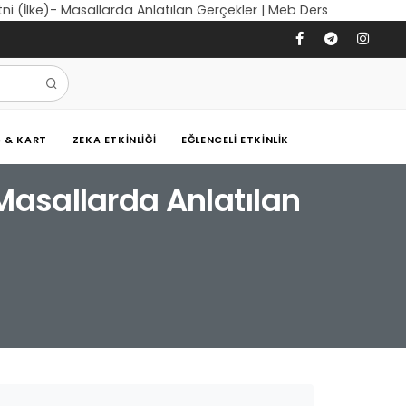
ni (İlke)- Masallarda Anlatılan Gerçekler | Meb Ders
Ş & KART
ZEKA ETKINLIĞI
EĞLENCELI ETKINLIK
 Masallarda Anlatılan