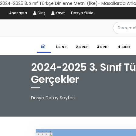
2024-2025 3. Sınıf Türkçe Dinleme Metni (İlke)- Masallarda Anla
Anasayfa
Giriş
Kayıt
Dosya Yükle
1.SINIF
2.SINIF
3.SINIF
4.SINIF
2024-2025 3. Sınıf T
Gerçekler
Dosya Detay Sayfası