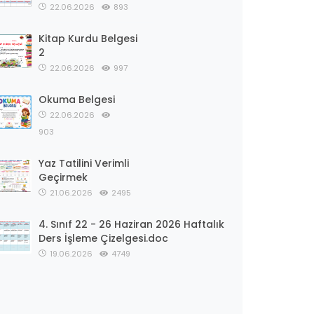
22.06.2026
893
Kitap Kurdu Belgesi
2
22.06.2026
997
Okuma Belgesi
22.06.2026
903
Yaz Tatilini Verimli
Geçirmek
21.06.2026
2495
4. Sınıf 22 - 26 Haziran 2026 Haftalık
Ders İşleme Çizelgesi.doc
19.06.2026
4749