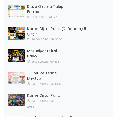
Kitap Okuma Takip
Formu
12.07.2026
779
Karne Dijital Pano (2. Dönem) 9
Çeşit
26.06.2026
3303
Mezuniyet Dijital
Pano
25.06.2026
1337
1. Sınıf Velilerine
Mektup
23.06.2026
1097
Karne Dijital Pano
23.06.2026
2986