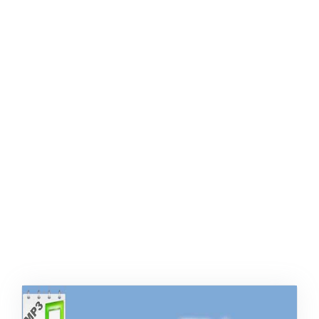
ŞABLON
AFIŞ & KART
ZEKA ETKINLIĞI
EĞLENCELI ETKINLIK