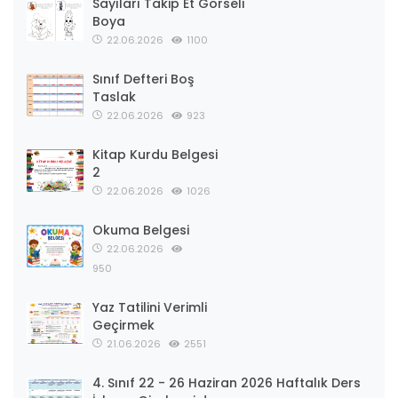
Sayıları Takip Et Görseli
Boya
22.06.2026
1100
Sınıf Defteri Boş
Taslak
22.06.2026
923
Kitap Kurdu Belgesi
2
22.06.2026
1026
Okuma Belgesi
22.06.2026
950
Yaz Tatilini Verimli
Geçirmek
21.06.2026
2551
4. Sınıf 22 - 26 Haziran 2026 Haftalık Ders