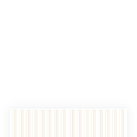
ŞABLON
AFIŞ & KART
ZEKA ETKINLIĞI
EĞLENCELI ETKINLIK