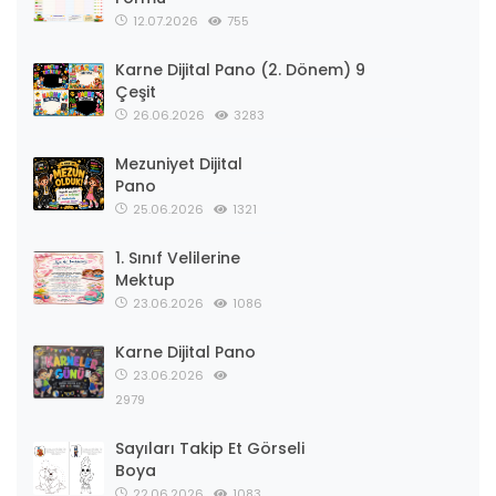
12.07.2026
755
Karne Dijital Pano (2. Dönem) 9
Çeşit
26.06.2026
3283
Mezuniyet Dijital
Pano
25.06.2026
1321
1. Sınıf Velilerine
Mektup
23.06.2026
1086
Karne Dijital Pano
23.06.2026
2979
Sayıları Takip Et Görseli
Boya
22.06.2026
1083