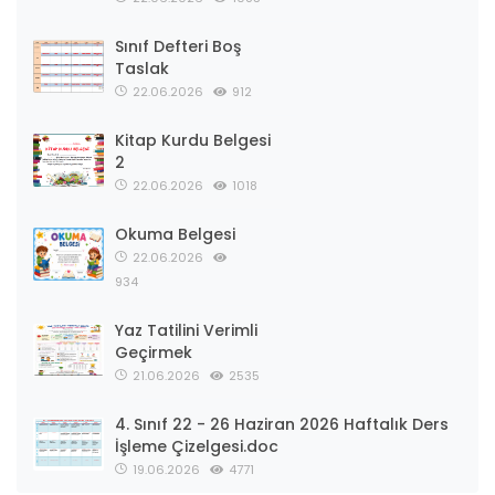
Sınıf Defteri Boş
Taslak
22.06.2026
912
Kitap Kurdu Belgesi
2
22.06.2026
1018
Okuma Belgesi
22.06.2026
934
Yaz Tatilini Verimli
Geçirmek
21.06.2026
2535
4. Sınıf 22 - 26 Haziran 2026 Haftalık Ders
İşleme Çizelgesi.doc
19.06.2026
4771