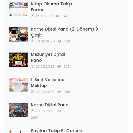
Kitap Okuma Takip
Formu
12.07.2026
764
Karne Dijital Pano (2. Dönem) 9
Çeşit
26.06.2026
3291
Mezuniyet Dijital
Pano
25.06.2026
1329
1. Sınıf Velilerine
Mektup
23.06.2026
1089
Karne Dijital Pano
23.06.2026
2981
Sayıları Takip Et Görseli