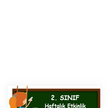
ŞABLON
AFIŞ & KART
ZEKA ETKINLIĞI
EĞLENCELI ETKINLIK