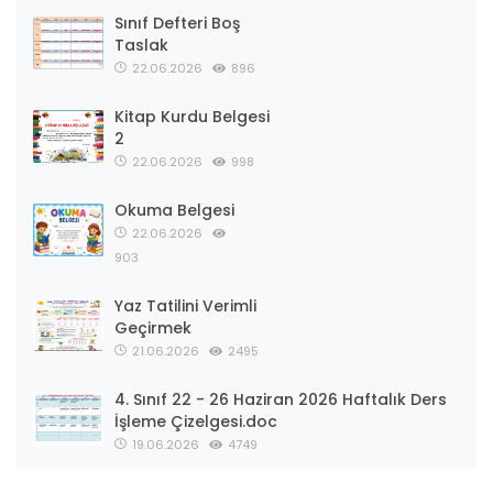
Sınıf Defteri Boş
Taslak
22.06.2026
896
Kitap Kurdu Belgesi
2
22.06.2026
998
Okuma Belgesi
22.06.2026
903
Yaz Tatilini Verimli
Geçirmek
21.06.2026
2495
4. Sınıf 22 - 26 Haziran 2026 Haftalık Ders
İşleme Çizelgesi.doc
19.06.2026
4749