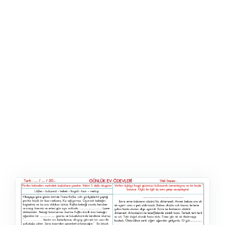
ŞABLON
AFIŞ & KART
ZEKA ETKINLIĞI
EĞLENCELI ETKINLIK