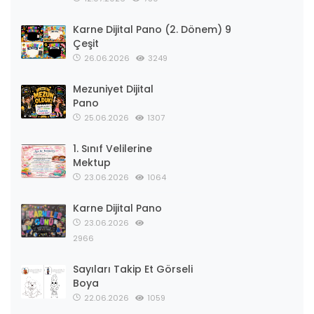
Karne Dijital Pano (2. Dönem) 9
Çeşit
26.06.2026
3249
Mezuniyet Dijital
Pano
25.06.2026
1307
1. Sınıf Velilerine
Mektup
23.06.2026
1064
Karne Dijital Pano
23.06.2026
2966
Sayıları Takip Et Görseli
Boya
22.06.2026
1059