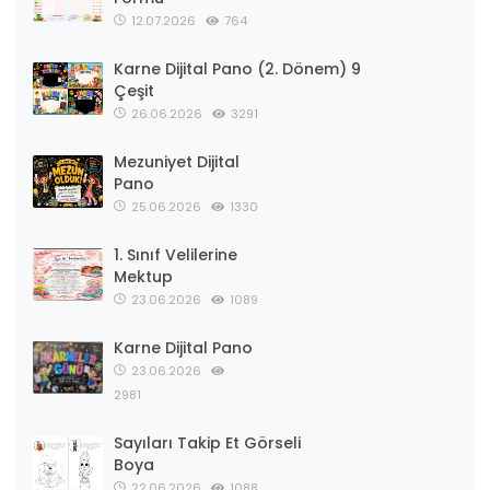
12.07.2026
764
Karne Dijital Pano (2. Dönem) 9
Çeşit
26.06.2026
3291
Mezuniyet Dijital
Pano
25.06.2026
1330
1. Sınıf Velilerine
Mektup
23.06.2026
1089
Karne Dijital Pano
23.06.2026
2981
Sayıları Takip Et Görseli
Boya
22.06.2026
1088