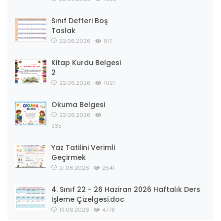
Sınıf Defteri Boş
Taslak
22.06.2026
917
Kitap Kurdu Belgesi
2
22.06.2026
1021
Okuma Belgesi
22.06.2026
935
Yaz Tatilini Verimli
Geçirmek
21.06.2026
2541
4. Sınıf 22 - 26 Haziran 2026 Haftalık Ders
İşleme Çizelgesi.doc
19.06.2026
4778