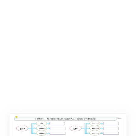
ŞABLON
AFIŞ & KART
ZEKA ETKINLIĞI
EĞLENCELI ETKINLIK