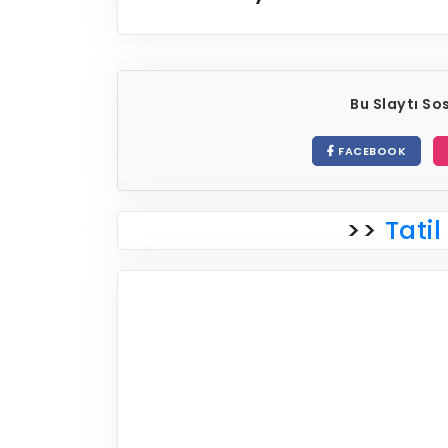
Bu Slaytı S
FACEBOOK
>>
Tatil 