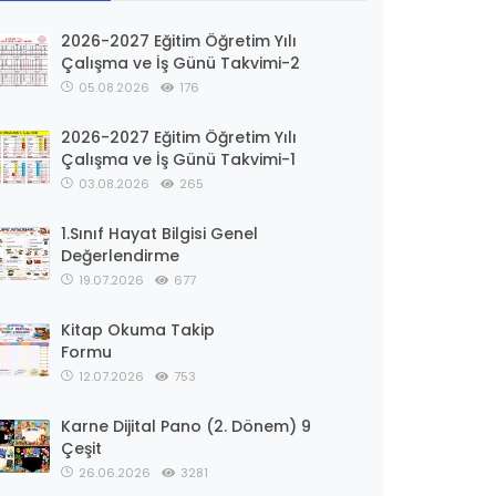
2026-2027 Eğitim Öğretim Yılı
Çalışma ve İş Günü Takvimi-2
05.08.2026
176
2026-2027 Eğitim Öğretim Yılı
Çalışma ve İş Günü Takvimi-1
03.08.2026
265
1.Sınıf Hayat Bilgisi Genel
Değerlendirme
19.07.2026
677
Kitap Okuma Takip
Formu
12.07.2026
753
Karne Dijital Pano (2. Dönem) 9
Çeşit
26.06.2026
3281