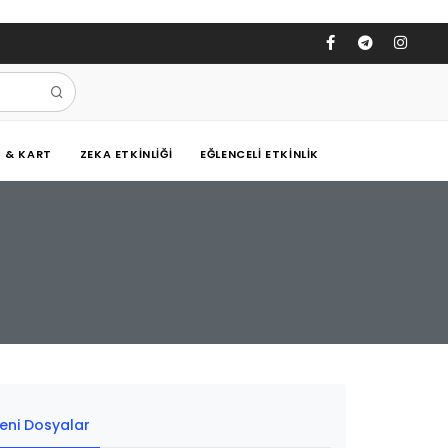
Ş & KART
ZEKA ETKINLIĞI
EĞLENCELI ETKINLIK
eni Dosyalar