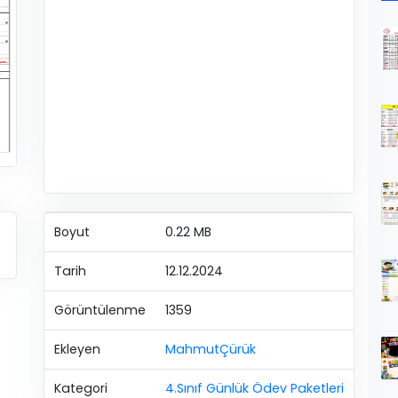
Boyut
0.22 MB
Tarih
12.12.2024
Görüntülenme
1359
Ekleyen
MahmutÇürük
Kategori
4.Sınıf Günlük Ödev Paketleri