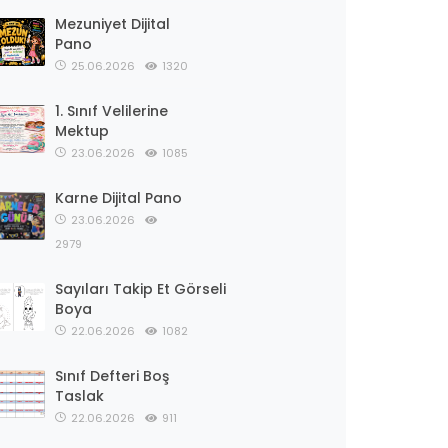
Mezuniyet Dijital
Pano
25.06.2026
1320
1. Sınıf Velilerine
Mektup
23.06.2026
1085
Karne Dijital Pano
23.06.2026
2979
Sayıları Takip Et Görseli
Boya
22.06.2026
1082
Sınıf Defteri Boş
Taslak
22.06.2026
911