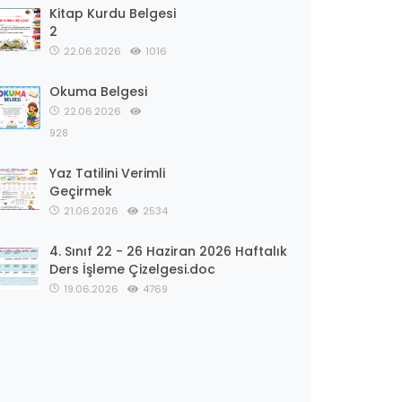
Kitap Kurdu Belgesi
2
22.06.2026
1016
Okuma Belgesi
22.06.2026
928
Yaz Tatilini Verimli
Geçirmek
21.06.2026
2534
4. Sınıf 22 - 26 Haziran 2026 Haftalık
Ders İşleme Çizelgesi.doc
19.06.2026
4769