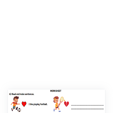
ŞABLON
AFIŞ & KART
ZEKA ETKINLIĞI
EĞLENCELI ETKINLIK