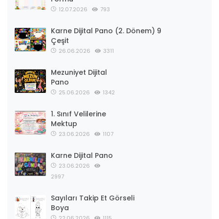
12.07.2026
793
Karne Dijital Pano (2. Dönem) 9
Çeşit
26.06.2026
3311
Mezuniyet Dijital
Pano
25.06.2026
1342
1. Sınıf Velilerine
Mektup
23.06.2026
1107
Karne Dijital Pano
23.06.2026
2997
Sayıları Takip Et Görseli
Boya
22.06.2026
1115