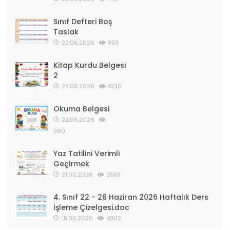
Sınıf Defteri Boş
Taslak
22.06.2026
933
Kitap Kurdu Belgesi
2
22.06.2026
1036
Okuma Belgesi
22.06.2026
960
Yaz Tatilini Verimli
Geçirmek
21.06.2026
2559
4. Sınıf 22 - 26 Haziran 2026 Haftalık Ders
İşleme Çizelgesi.doc
19.06.2026
4802