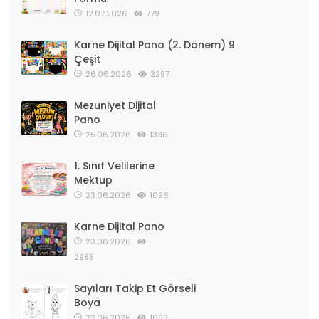
12.07.2026
779
Karne Dijital Pano (2. Dönem) 9
Çeşit
26.06.2026
3297
Mezuniyet Dijital
Pano
25.06.2026
1336
1. Sınıf Velilerine
Mektup
23.06.2026
1096
Karne Dijital Pano
23.06.2026
2985
Sayıları Takip Et Görseli
Boya
22.06.2026
1099