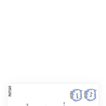
ŞABLON
AFIŞ & KART
ZEKA ETKINLIĞI
EĞLENCELI ETKINLIK