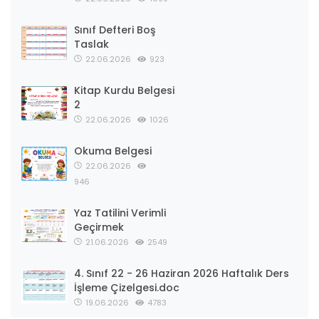
Sınıf Defteri Boş
Taslak
22.06.2026
923
Kitap Kurdu Belgesi
2
22.06.2026
1026
Okuma Belgesi
22.06.2026
946
Yaz Tatilini Verimli
Geçirmek
21.06.2026
2549
4. Sınıf 22 - 26 Haziran 2026 Haftalık Ders
İşleme Çizelgesi.doc
19.06.2026
4783