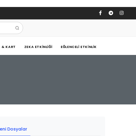
Ş & KART
ZEKA ETKINLIĞI
EĞLENCELI ETKINLIK
eni Dosyalar