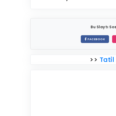
Bu Slaytı S
FACEBOOK
>>
Tatil 