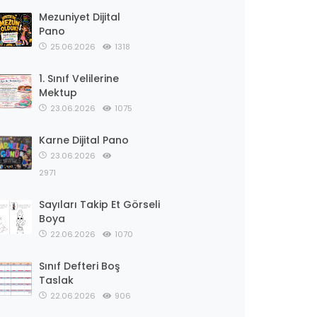
Mezuniyet Dijital
Pano
25.06.2026
1318
1. Sınıf Velilerine
Mektup
23.06.2026
1075
Karne Dijital Pano
23.06.2026
2971
Sayıları Takip Et Görseli
Boya
22.06.2026
1070
Sınıf Defteri Boş
Taslak
22.06.2026
906