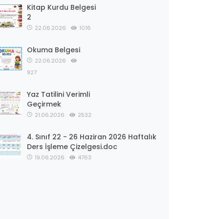
Kitap Kurdu Belgesi
2
22.06.2026
1016
Okuma Belgesi
22.06.2026
927
Yaz Tatilini Verimli
Geçirmek
21.06.2026
2532
4. Sınıf 22 - 26 Haziran 2026 Haftalık
Ders İşleme Çizelgesi.doc
19.06.2026
4763