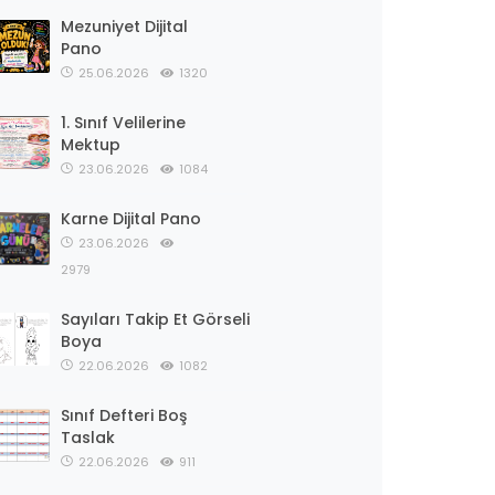
Mezuniyet Dijital
Pano
25.06.2026
1320
1. Sınıf Velilerine
Mektup
23.06.2026
1084
Karne Dijital Pano
23.06.2026
2979
Sayıları Takip Et Görseli
Boya
22.06.2026
1082
Sınıf Defteri Boş
Taslak
22.06.2026
911