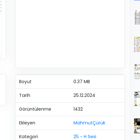
Boyut
0.37 MB
Tarih
25.12.2024
Görüntülenme
1432
Ekleyen
MahmutÇürük
Kategori
25 - H Sesi