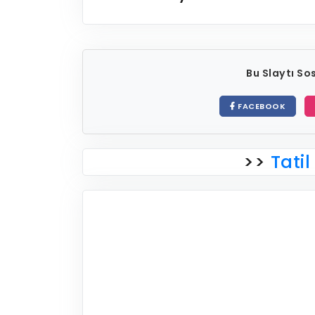
Bu Slaytı S
FACEBOOK
>>
Tatil 