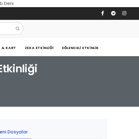
eb Ders
Ş & KART
ZEKA ETKINLIĞI
EĞLENCELI ETKINLIK
tkinliği
eni Dosyalar