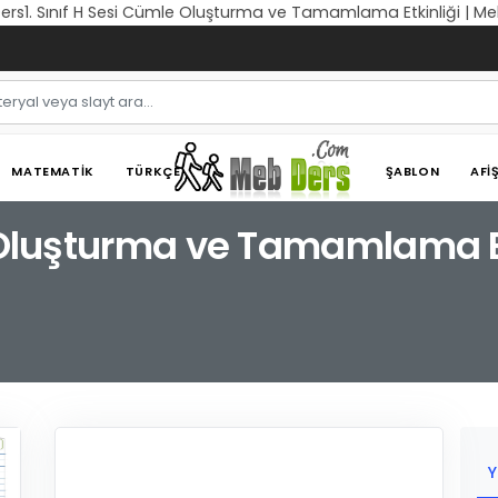
Ders1. Sınıf H Sesi Cümle Oluşturma ve Tamamlama Etkinliği | M
MATEMATIK
TÜRKÇE
ŞABLON
AFI
e Oluşturma ve Tamamlama E
Y