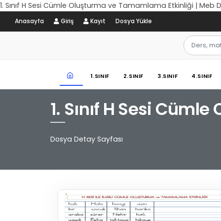
1. Sınıf H Sesi Cümle Oluşturma ve Tamamlama Etkinliği | Meb 
Anasayfa
Giriş
Kayıt
Dosya Yükle
1.SINIF
2.SINIF
3.SINIF
4.SINIF
1. Sınıf H Sesi Cüml
Dosya Detay Sayfası