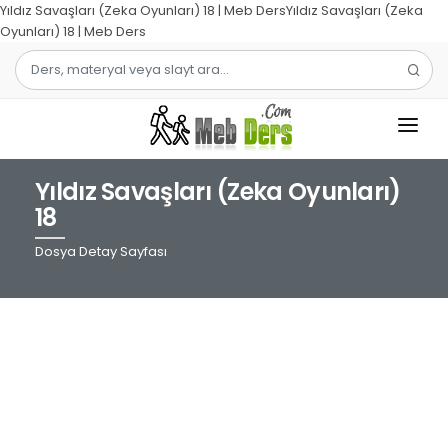
Yıldız Savaşları (Zeka Oyunları) 18 | Meb DersYıldız Savaşları (Zeka
Oyunları) 18 | Meb Ders
Yıldız Savaşları (Zeka Oyunları)
1.SINIF
18
2.SINIF
Dosya Detay Sayfası
3.SINIF
4.SINIF
MATEMATIK
TÜRKÇE