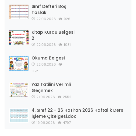
Sınıf Defteri Boş
Taslak
22.06.2026
926
Kitap Kurdu Belgesi
2
22.06.2026
1031
Okuma Belgesi
22.06.2026
952
Yaz Tatilini Verimli
Geçirmek
21.06.2026
2552
4. Sınıf 22 - 26 Haziran 2026 Haftalık Ders
İşleme Çizelgesi.doc
19.06.2026
4797