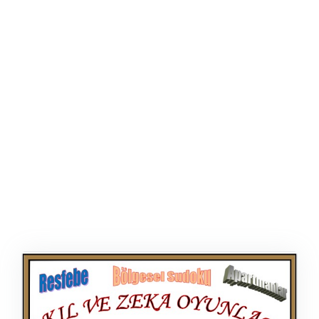
ŞABLON
AFIŞ & KART
ZEKA ETKINLIĞI
EĞLENCELI ETKINLIK