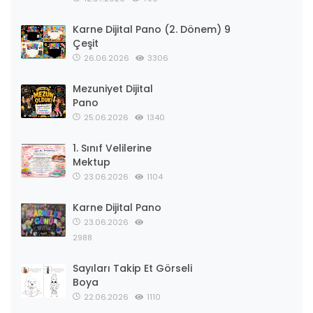
Karne Dijital Pano (2. Dönem) 9
Çeşit
26.06.2026
3306
Mezuniyet Dijital
Pano
25.06.2026
1340
1. Sınıf Velilerine
Mektup
23.06.2026
1104
Karne Dijital Pano
23.06.2026
2988
Sayıları Takip Et Görseli
Boya
22.06.2026
1110