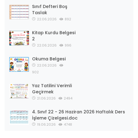
Sınıf Defteri Boş
Taslak
22.06.2026
892
Kitap Kurdu Belgesi
2
22.06.2026
996
Okuma Belgesi
22.06.2026
902
Yaz Tatilini Verimli
Geçirmek
21.06.2026
2494
4. Sınıf 22 - 26 Haziran 2026 Haftalık Ders
İşleme Çizelgesi.doc
19.06.2026
4748