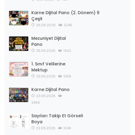
Karne Dijital Pano (2. Dönem) 9
Çeşit
26.06.2026
3246
Mezuniyet Dijital
Pano
25.06.2026
1302
1. Sınıf Velilerine
Mektup
23.06.2026
1058
Karne Dijital Pano
23.06.2026
2965
Sayıları Takip Et Görseli
Boya
22.06.2026
1049