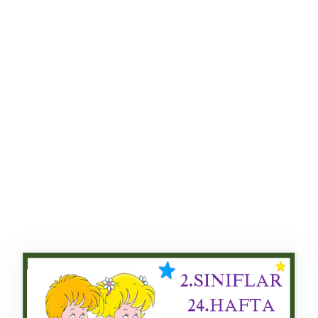
ŞABLON
AFIŞ & KART
ZEKA ETKINLIĞI
EĞLENCELI ETKINLIK