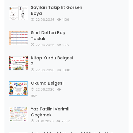
Sayıları Takip Et Görseli
Boya
22.06.2026
1109
Sınıf Defteri Boş
Taslak
22.06.2026
926
Kitap Kurdu Belgesi
2
22.06.2026
1030
Okuma Belgesi
22.06.2026
952
Yaz Tatilini Verimli
Geçirmek
21.06.2026
2552