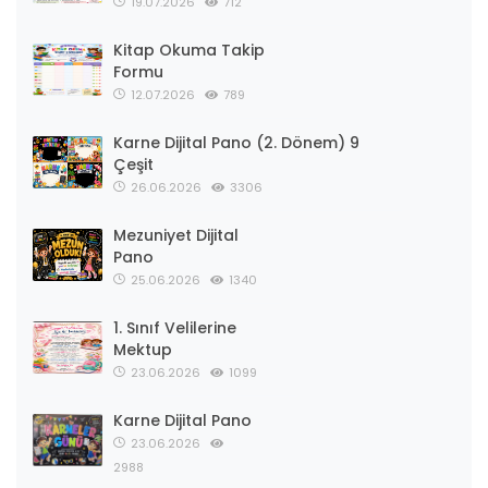
19.07.2026
712
Kitap Okuma Takip
Formu
12.07.2026
789
Karne Dijital Pano (2. Dönem) 9
Çeşit
26.06.2026
3306
Mezuniyet Dijital
Pano
25.06.2026
1340
1. Sınıf Velilerine
Mektup
23.06.2026
1099
Karne Dijital Pano
23.06.2026
2988