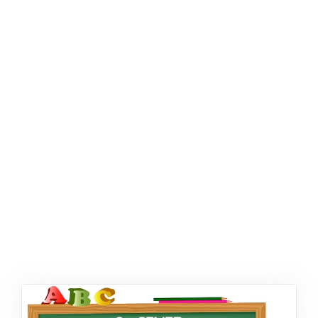
ŞABLON
AFIŞ & KART
ZEKA ETKINLIĞI
EĞLENCELI ETKINLIK