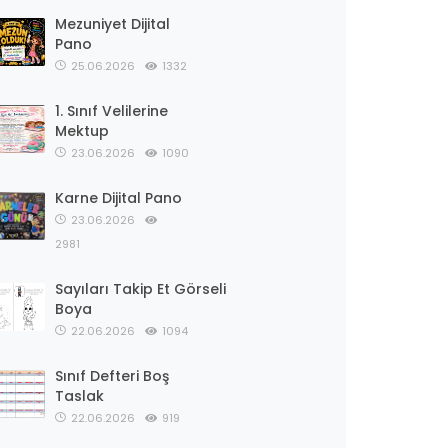
Mezuniyet Dijital
Pano
25.06.2026
1332
1. Sınıf Velilerine
Mektup
23.06.2026
1090
Karne Dijital Pano
23.06.2026
2981
Sayıları Takip Et Görseli
Boya
22.06.2026
1094
Sınıf Defteri Boş
Taslak
22.06.2026
919