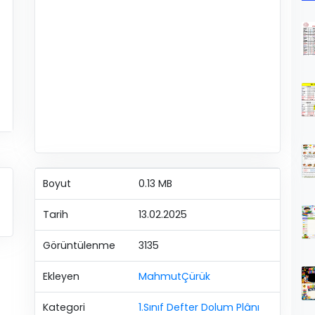
Boyut
0.13 MB
Tarih
13.02.2025
Görüntülenme
3135
Ekleyen
MahmutÇürük
Kategori
1.Sınıf Defter Dolum Plânı