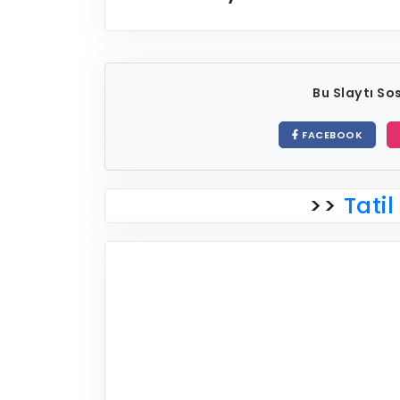
Bu Slaytı S
FACEBOOK
>>
Tatil 