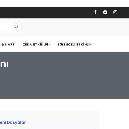
Ş & KART
ZEKA ETKINLIĞI
EĞLENCELI ETKINLIK
anı
eni Dosyalar