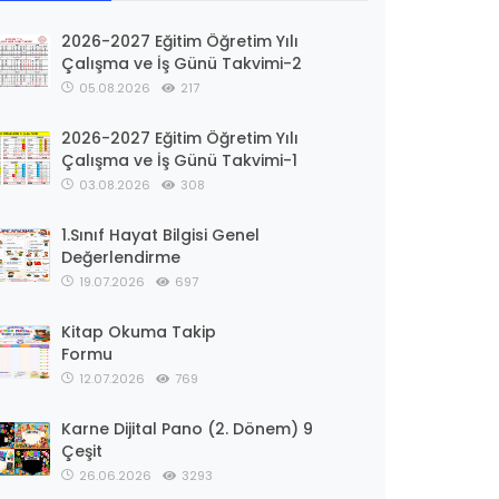
2026-2027 Eğitim Öğretim Yılı
Çalışma ve İş Günü Takvimi-2
05.08.2026
217
2026-2027 Eğitim Öğretim Yılı
Çalışma ve İş Günü Takvimi-1
03.08.2026
308
1.Sınıf Hayat Bilgisi Genel
Değerlendirme
19.07.2026
697
Kitap Okuma Takip
Formu
12.07.2026
769
Karne Dijital Pano (2. Dönem) 9
Çeşit
26.06.2026
3293