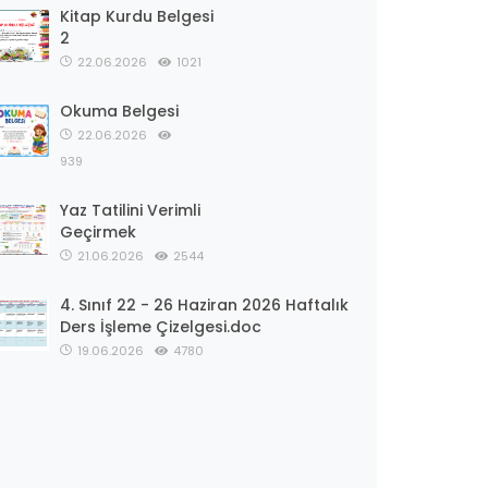
Kitap Kurdu Belgesi
2
22.06.2026
1021
Okuma Belgesi
22.06.2026
939
Yaz Tatilini Verimli
Geçirmek
21.06.2026
2544
4. Sınıf 22 - 26 Haziran 2026 Haftalık
Ders İşleme Çizelgesi.doc
19.06.2026
4780