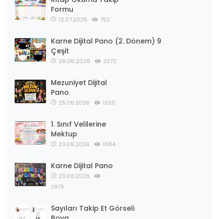
Formu
12.07.2026
752
Karne Dijital Pano (2. Dönem) 9
Çeşit
26.06.2026
3272
Mezuniyet Dijital
Pano
25.06.2026
1320
1. Sınıf Velilerine
Mektup
23.06.2026
1084
Karne Dijital Pano
23.06.2026
2979
Sayıları Takip Et Görseli
Boya