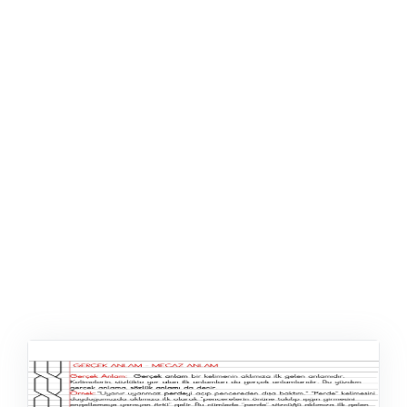
ŞABLON
AFIŞ & KART
ZEKA ETKINLIĞI
EĞLENCELI ETKINLIK