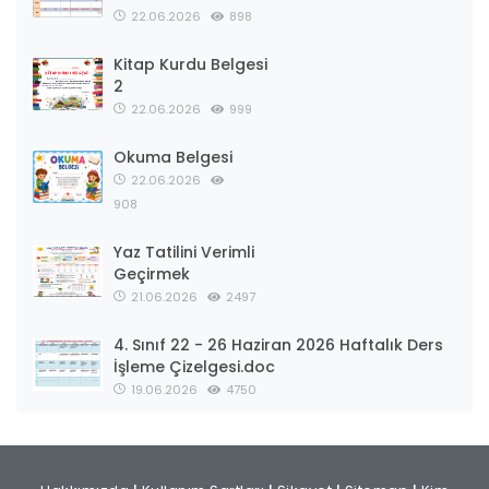
22.06.2026
898
Kitap Kurdu Belgesi
2
22.06.2026
999
Okuma Belgesi
22.06.2026
908
Yaz Tatilini Verimli
Geçirmek
21.06.2026
2497
4. Sınıf 22 - 26 Haziran 2026 Haftalık Ders
İşleme Çizelgesi.doc
19.06.2026
4750