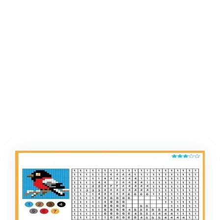
AFIŞ & KART
ZEKA ETKINLIĞI
EĞLENCELI ETKINLIK