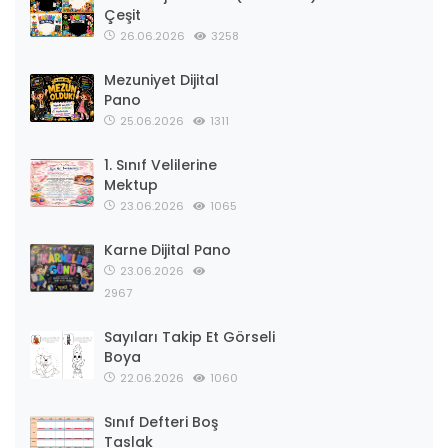
Çeşit
26.06.2026
3258
Mezuniyet Dijital
Pano
25.06.2026
1311
1. Sınıf Velilerine
Mektup
23.06.2026
1065
Karne Dijital Pano
23.06.2026
2967
Sayıları Takip Et Görseli
Boya
22.06.2026
1060
Sınıf Defteri Boş
Taslak