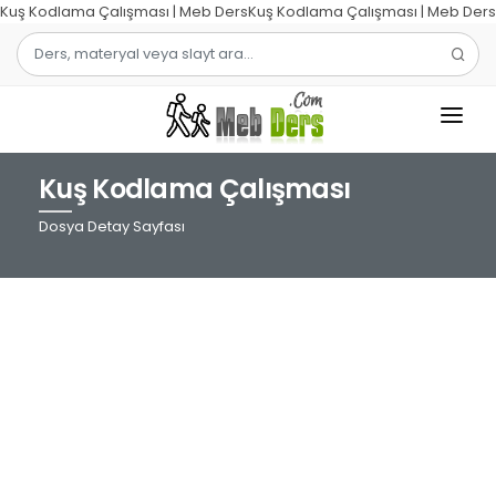
Kuş Kodlama Çalışması | Meb DersKuş Kodlama Çalışması | Meb Ders
Kuş Kodlama Çalışması
1.SINIF
Dosya Detay Sayfası
2.SINIF
3.SINIF
4.SINIF
MATEMATIK
TÜRKÇE
ŞABLON