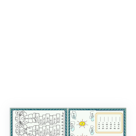
ŞABLON
AFIŞ & KART
ZEKA ETKINLIĞI
EĞLENCELI ETKINLIK