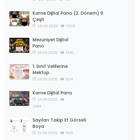
Karne Dijital Pano (2. Dönem) 9
Çeşit
26.06.2026
3306
Mezuniyet Dijital
Pano
25.06.2026
1340
1. Sınıf Velilerine
Mektup
23.06.2026
1104
Karne Dijital Pano
23.06.2026
2988
Sayıları Takip Et Görseli
Boya
22.06.2026
1109