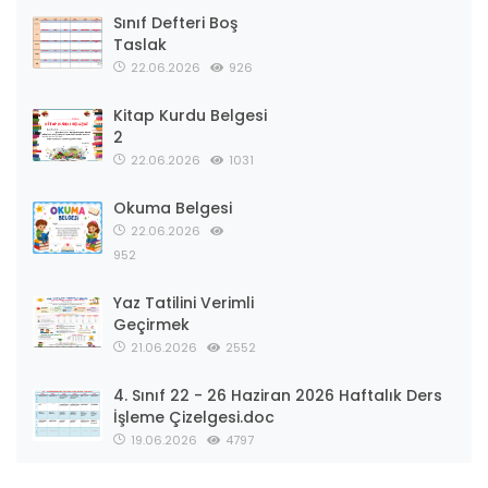
Sınıf Defteri Boş
Taslak
22.06.2026
926
Kitap Kurdu Belgesi
2
22.06.2026
1031
Okuma Belgesi
22.06.2026
952
Yaz Tatilini Verimli
Geçirmek
21.06.2026
2552
4. Sınıf 22 - 26 Haziran 2026 Haftalık Ders
İşleme Çizelgesi.doc
19.06.2026
4797