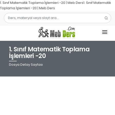
1. Sınıf Matematik Toplama İşlemleri -20 | Meb Ders1. Sınıf Matematik
Toplama İşlemleri -20 | Meb Ders
1. Sınıf Matematik Toplama
1.SINIF
İşlemleri -20
2.SINIF
Dosya Detay Sayfası
3.SINIF
4.SINIF
MATEMATIK
TÜRKÇE