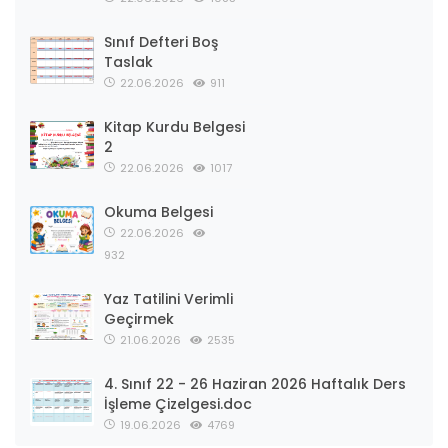
Sınıf Defteri Boş
Taslak
22.06.2026
911
Kitap Kurdu Belgesi
2
22.06.2026
1017
Okuma Belgesi
22.06.2026
932
Yaz Tatilini Verimli
Geçirmek
21.06.2026
2535
4. Sınıf 22 - 26 Haziran 2026 Haftalık Ders
İşleme Çizelgesi.doc
19.06.2026
4769