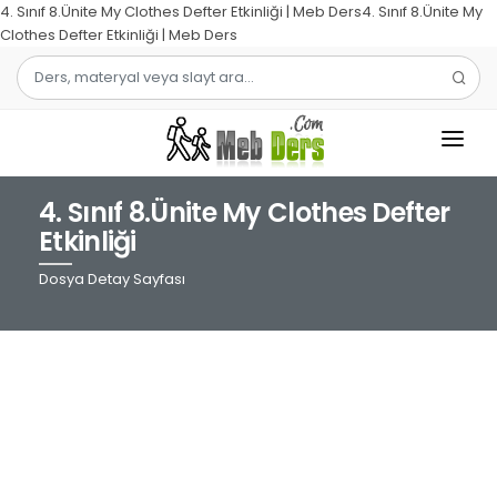
4. Sınıf 8.Ünite My Clothes Defter Etkinliği | Meb Ders4. Sınıf 8.Ünite My
Clothes Defter Etkinliği | Meb Ders
4. Sınıf 8.Ünite My Clothes Defter
1.SINIF
Etkinliği
2.SINIF
Dosya Detay Sayfası
3.SINIF
4.SINIF
MATEMATIK
TÜRKÇE