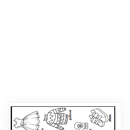
ŞABLON
AFIŞ & KART
ZEKA ETKINLIĞI
EĞLENCELI ETKINLIK