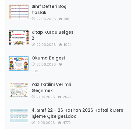
Sınıf Defteri Boş
Taslak
22.06.2026
919
Kitap Kurdu Belgesi
2
22.06.2026
1021
Okuma Belgesi
22.06.2026
936
Yaz Tatilini Verimli
Geçirmek
21.06.2026
2544
4. Sınıf 22 - 26 Haziran 2026 Haftalık Ders
İşleme Çizelgesi.doc
19.06.2026
4779