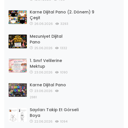
Karne Dijital Pano (2. Dönem) 9
Çeşit
26.06.2026
3293
Mezuniyet Dijital
Pano
25.06.2026
1332
1. Sınıf Velilerine
Mektup
23.06.2026
1090
Karne Dijital Pano
23.06.2026
2981
Sayıları Takip Et Görseli
Boya
22.06.2026
1094