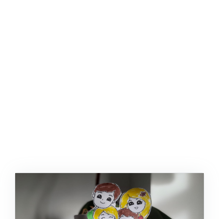
ŞABLON
AFIŞ & KART
ZEKA ETKINLIĞI
EĞLENCELI ETKINLIK