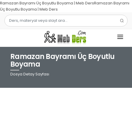
Ramazan Bayramı Üç Boyutlu Boyama | Meb DersRamazan Bayramı
Üç Boyutlu Boyama | Meb Ders
Ramazan Bayramı Üç Boyutlu
1.SINIF
Boyama
2.SINIF
Dosya Detay Sayfası
3.SINIF
4.SINIF
MATEMATIK
TÜRKÇE