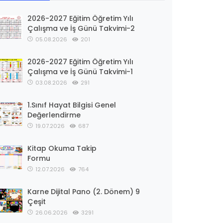
2026-2027 Eğitim Öğretim Yılı
Çalışma ve İş Günü Takvimi-2
05.08.2026
201
2026-2027 Eğitim Öğretim Yılı
Çalışma ve İş Günü Takvimi-1
03.08.2026
291
1.Sınıf Hayat Bilgisi Genel
Değerlendirme
19.07.2026
687
Kitap Okuma Takip
Formu
12.07.2026
764
Karne Dijital Pano (2. Dönem) 9
Çeşit
26.06.2026
3291