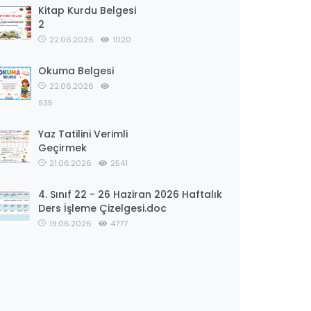
Kitap Kurdu Belgesi
2
22.06.2026
1020
Okuma Belgesi
22.06.2026
935
Yaz Tatilini Verimli
Geçirmek
21.06.2026
2541
4. Sınıf 22 - 26 Haziran 2026 Haftalık
Ders İşleme Çizelgesi.doc
19.06.2026
4777