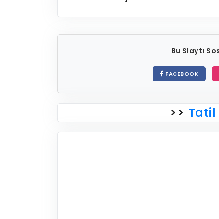
Bu Slaytı S
FACEBOOK
>>
Tatil 