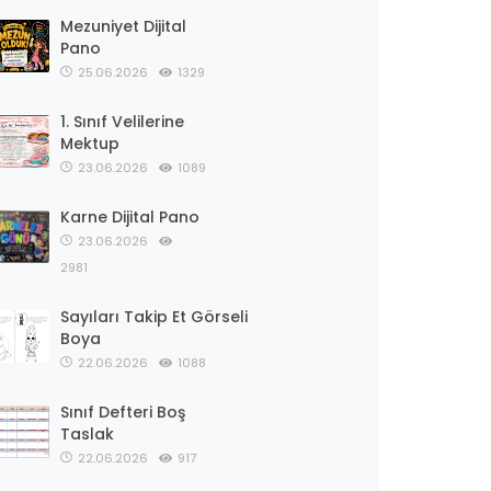
Mezuniyet Dijital
Pano
25.06.2026
1329
1. Sınıf Velilerine
Mektup
23.06.2026
1089
Karne Dijital Pano
23.06.2026
2981
Sayıları Takip Et Görseli
Boya
22.06.2026
1088
Sınıf Defteri Boş
Taslak
22.06.2026
917