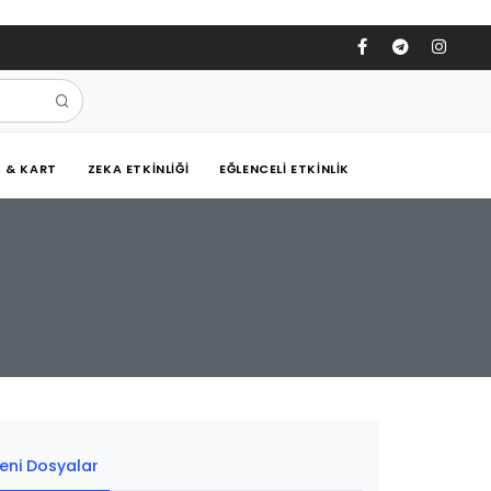
Ş & KART
ZEKA ETKINLIĞI
EĞLENCELI ETKINLIK
eni Dosyalar