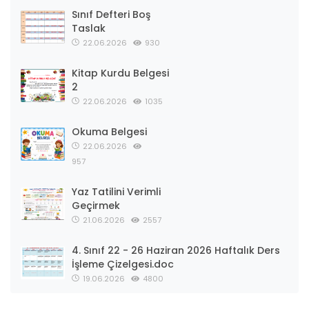
Sınıf Defteri Boş
Taslak
22.06.2026
930
Kitap Kurdu Belgesi
2
22.06.2026
1035
Okuma Belgesi
22.06.2026
957
Yaz Tatilini Verimli
Geçirmek
21.06.2026
2557
4. Sınıf 22 - 26 Haziran 2026 Haftalık Ders
İşleme Çizelgesi.doc
19.06.2026
4800