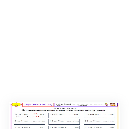
ŞABLON
AFIŞ & KART
ZEKA ETKINLIĞI
EĞLENCELI ETKINLIK