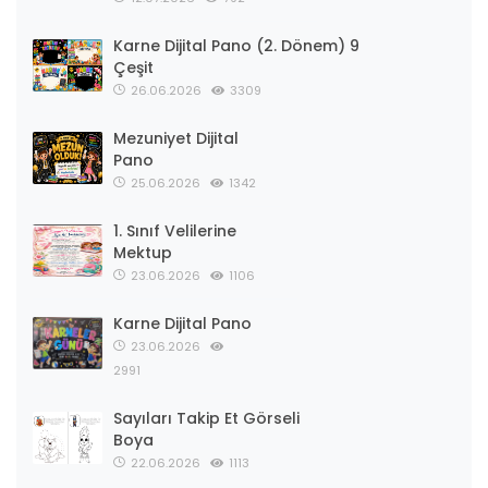
Karne Dijital Pano (2. Dönem) 9
Çeşit
26.06.2026
3309
Mezuniyet Dijital
Pano
25.06.2026
1342
1. Sınıf Velilerine
Mektup
23.06.2026
1106
Karne Dijital Pano
23.06.2026
2991
Sayıları Takip Et Görseli
Boya
22.06.2026
1113