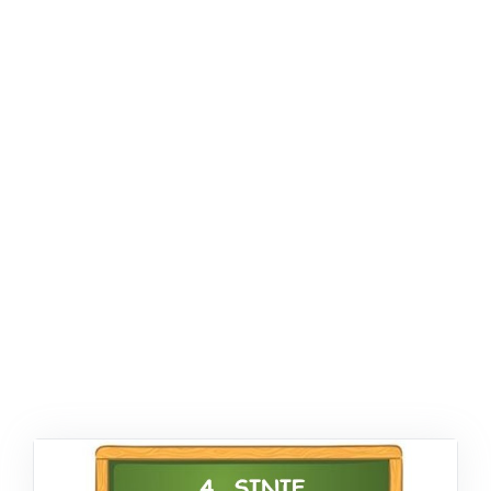
ŞABLON
AFIŞ & KART
ZEKA ETKINLIĞI
EĞLENCELI ETKINLIK