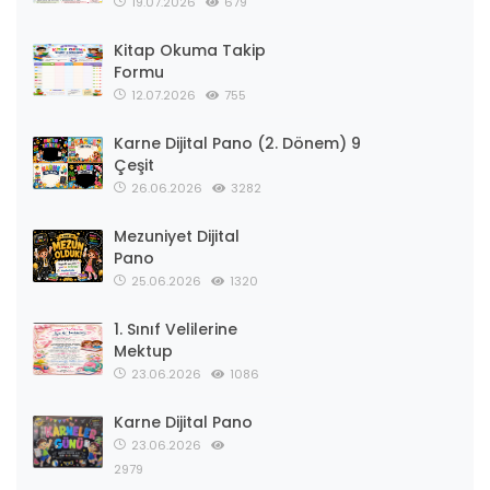
19.07.2026
679
Kitap Okuma Takip
Formu
12.07.2026
755
Karne Dijital Pano (2. Dönem) 9
Çeşit
26.06.2026
3282
Mezuniyet Dijital
Pano
25.06.2026
1320
1. Sınıf Velilerine
Mektup
23.06.2026
1086
Karne Dijital Pano
23.06.2026
2979