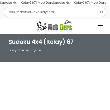
Sudoku 4x4 (Kolay) 67 | Meb DersSudoku 4x4 (Kolay) 67 | Meb Ders
Sudoku 4x4 (Kolay) 67
1.SINIF
Dosya Detay Sayfası
2.SINIF
3.SINIF
4.SINIF
MATEMATIK
TÜRKÇE
ŞABLON