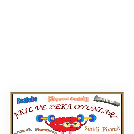
AFIŞ & KART
ZEKA ETKINLIĞI
EĞLENCELI ETKINLIK