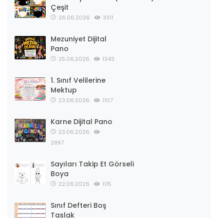
Çeşit
26.06.2026
3311
Mezuniyet Dijital
Pano
25.06.2026
1343
1. Sınıf Velilerine
Mektup
23.06.2026
1107
Karne Dijital Pano
23.06.2026
2997
Sayıları Takip Et Görseli
Boya
22.06.2026
1115
Sınıf Defteri Boş
Taslak