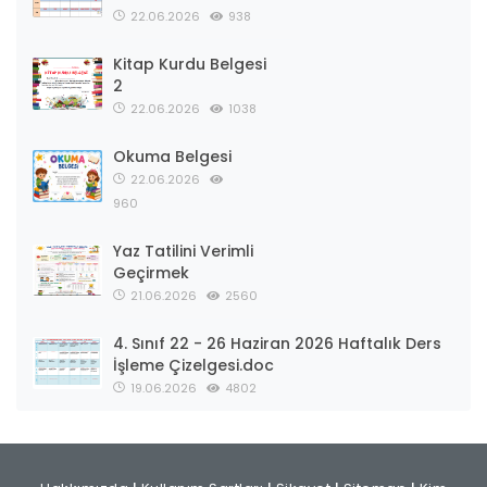
22.06.2026
938
Kitap Kurdu Belgesi
2
22.06.2026
1038
Okuma Belgesi
22.06.2026
960
Yaz Tatilini Verimli
Geçirmek
21.06.2026
2560
4. Sınıf 22 - 26 Haziran 2026 Haftalık Ders
İşleme Çizelgesi.doc
19.06.2026
4802