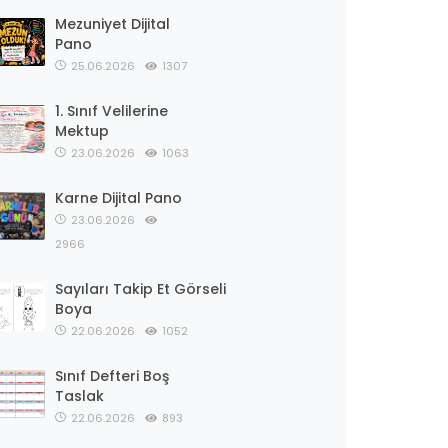
Mezuniyet Dijital
Pano
25.06.2026
1307
1. Sınıf Velilerine
Mektup
23.06.2026
1063
Karne Dijital Pano
23.06.2026
2966
Sayıları Takip Et Görseli
Boya
22.06.2026
1052
Sınıf Defteri Boş
Taslak
22.06.2026
893