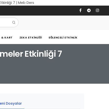
 Etkinliği 7 | Meb Ders
Ş & KART
ZEKA ETKINLIĞI
EĞLENCELI ETKINLIK
imeler Etkinliği 7
eni Dosyalar