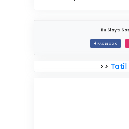
Bu Slaytı S
FACEBOOK
>>
Tatil 