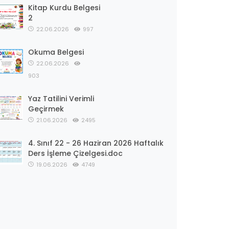
Kitap Kurdu Belgesi
2
22.06.2026
997
Okuma Belgesi
22.06.2026
903
Yaz Tatilini Verimli
Geçirmek
21.06.2026
2495
4. Sınıf 22 - 26 Haziran 2026 Haftalık
Ders İşleme Çizelgesi.doc
19.06.2026
4749