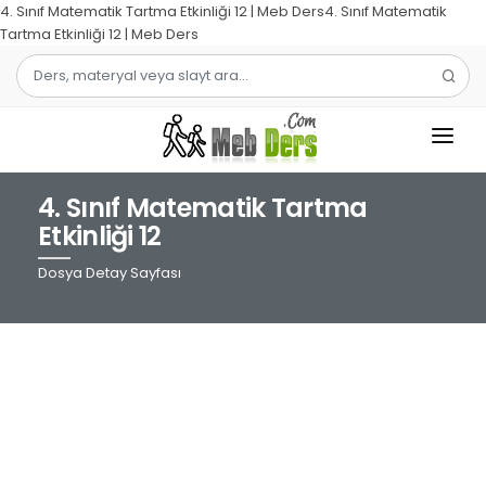
4. Sınıf Matematik Tartma Etkinliği 12 | Meb Ders4. Sınıf Matematik
Tartma Etkinliği 12 | Meb Ders
4. Sınıf Matematik Tartma
1.SINIF
Etkinliği 12
2.SINIF
Dosya Detay Sayfası
3.SINIF
4.SINIF
MATEMATIK
TÜRKÇE