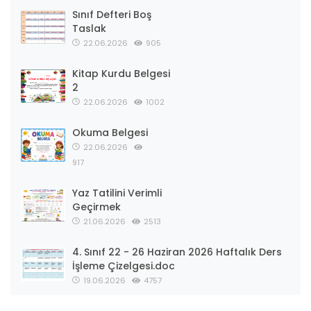
Sınıf Defteri Boş
Taslak
22.06.2026
905
Kitap Kurdu Belgesi
2
22.06.2026
1002
Okuma Belgesi
22.06.2026
917
Yaz Tatilini Verimli
Geçirmek
21.06.2026
2513
4. Sınıf 22 - 26 Haziran 2026 Haftalık Ders
İşleme Çizelgesi.doc
19.06.2026
4757