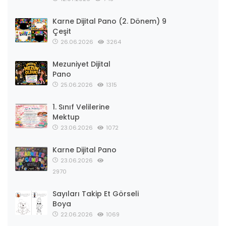
Karne Dijital Pano (2. Dönem) 9
Çeşit
26.06.2026
3264
Mezuniyet Dijital
Pano
25.06.2026
1315
1. Sınıf Velilerine
Mektup
23.06.2026
1072
Karne Dijital Pano
23.06.2026
2970
Sayıları Takip Et Görseli
Boya
22.06.2026
1069