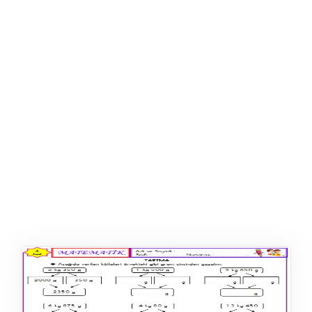
ŞABLON
AFIŞ & KART
ZEKA ETKINLIĞI
EĞLENCELI ETKINLIK