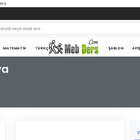
ers
MATEMATIK
TÜRKÇE
ŞABLON
AFI
ya
Y