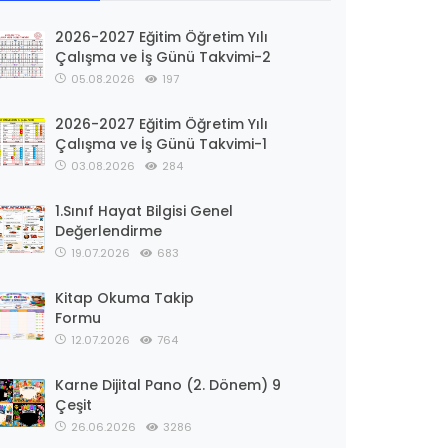
2026-2027 Eğitim Öğretim Yılı
Çalışma ve İş Günü Takvimi-2
05.08.2026
197
2026-2027 Eğitim Öğretim Yılı
Çalışma ve İş Günü Takvimi-1
03.08.2026
284
1.Sınıf Hayat Bilgisi Genel
Değerlendirme
19.07.2026
683
Kitap Okuma Takip
Formu
12.07.2026
764
Karne Dijital Pano (2. Dönem) 9
Çeşit
26.06.2026
3286