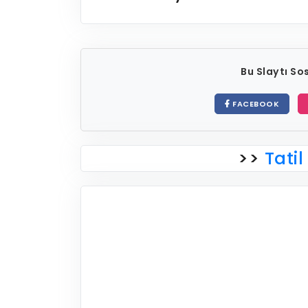
Bu Slaytı S
FACEBOOK
>>
Tatil 