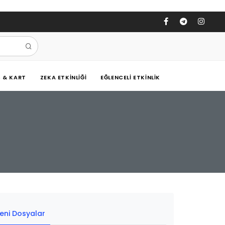
Ş & KART
ZEKA ETKINLIĞI
EĞLENCELI ETKINLIK
eni Dosyalar