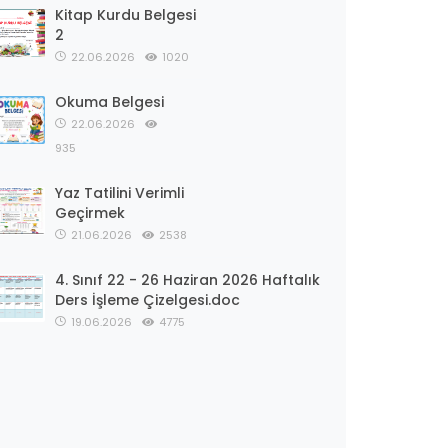
Kitap Kurdu Belgesi
2
22.06.2026
1020
Okuma Belgesi
22.06.2026
935
Yaz Tatilini Verimli
Geçirmek
21.06.2026
2538
4. Sınıf 22 - 26 Haziran 2026 Haftalık
Ders İşleme Çizelgesi.doc
19.06.2026
4775