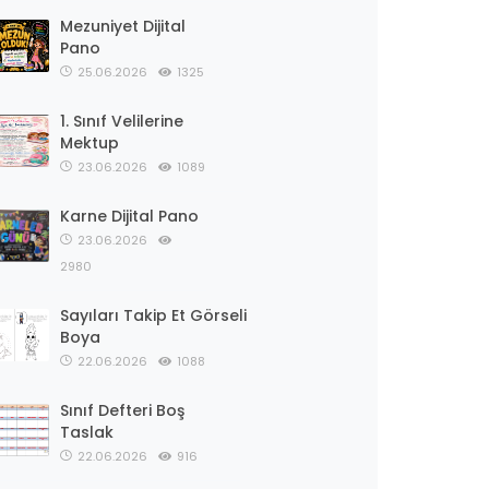
Mezuniyet Dijital
Pano
25.06.2026
1325
1. Sınıf Velilerine
Mektup
23.06.2026
1089
Karne Dijital Pano
23.06.2026
2980
Sayıları Takip Et Görseli
Boya
22.06.2026
1088
Sınıf Defteri Boş
Taslak
22.06.2026
916