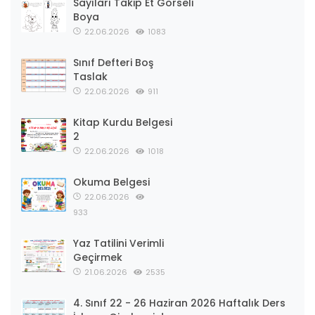
Sayıları Takip Et Görseli
Boya
22.06.2026
1083
Sınıf Defteri Boş
Taslak
22.06.2026
911
Kitap Kurdu Belgesi
2
22.06.2026
1018
Okuma Belgesi
22.06.2026
933
Yaz Tatilini Verimli
Geçirmek
21.06.2026
2535
4. Sınıf 22 - 26 Haziran 2026 Haftalık Ders