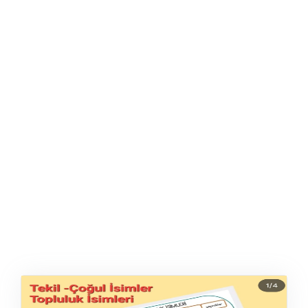
ŞABLON
AFIŞ & KART
ZEKA ETKINLIĞI
EĞLENCELI ETKINLIK