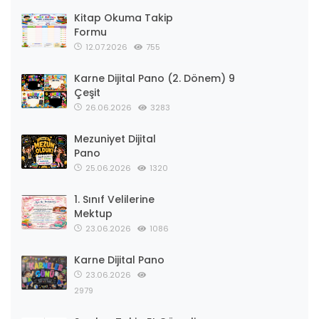
Kitap Okuma Takip
Formu
12.07.2026
755
Karne Dijital Pano (2. Dönem) 9
Çeşit
26.06.2026
3283
Mezuniyet Dijital
Pano
25.06.2026
1320
1. Sınıf Velilerine
Mektup
23.06.2026
1086
Karne Dijital Pano
23.06.2026
2979