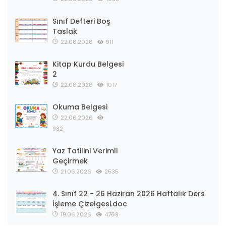
Sınıf Defteri Boş
Taslak
22.06.2026
911
Kitap Kurdu Belgesi
2
22.06.2026
1017
Okuma Belgesi
22.06.2026
932
Yaz Tatilini Verimli
Geçirmek
21.06.2026
2535
4. Sınıf 22 - 26 Haziran 2026 Haftalık Ders
İşleme Çizelgesi.doc
19.06.2026
4769