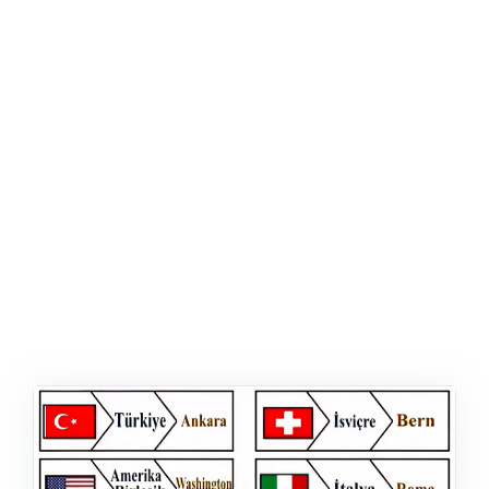
ŞABLON
AFIŞ & KART
ZEKA ETKINLIĞI
EĞLENCELI ETKINLIK