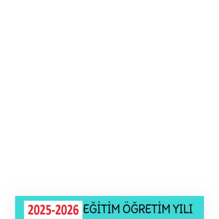
ŞABLON
AFIŞ & KART
ZEKA ETKINLIĞI
EĞLENCELI ETKINLIK