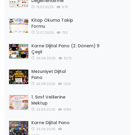
Değerlendirme
19.07.2026
675
Kitap Okuma Takip
Formu
12.07.2026
753
Karne Dijital Pano (2. Dönem) 9
Çeşit
26.06.2026
3272
Mezuniyet Dijital
Pano
25.06.2026
1320
1. Sınıf Velilerine
Mektup
23.06.2026
1084
Karne Dijital Pano
23.06.2026