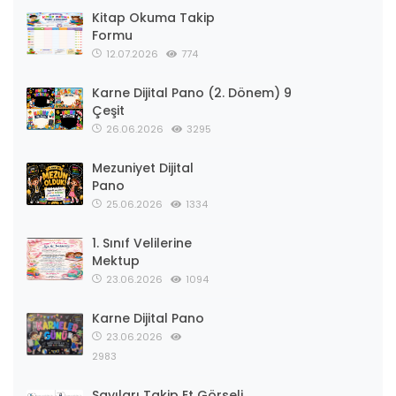
Kitap Okuma Takip
Formu
12.07.2026
774
Karne Dijital Pano (2. Dönem) 9
Çeşit
26.06.2026
3295
Mezuniyet Dijital
Pano
25.06.2026
1334
1. Sınıf Velilerine
Mektup
23.06.2026
1094
Karne Dijital Pano
23.06.2026
2983
Sayıları Takip Et Görseli