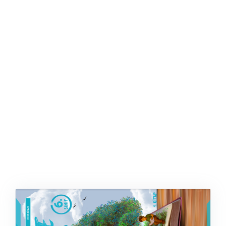
ŞABLON
AFIŞ & KART
ZEKA ETKINLIĞI
EĞLENCELI ETKINLIK