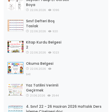
Boya
22.06.2026
1096
Sınıf Defteri Boş
Taslak
22.06.2026
920
Kitap Kurdu Belgesi
2
22.06.2026
1023
Okuma Belgesi
22.06.2026
941
Yaz Tatilini Verimli
Geçirmek
21.06.2026
2544
4. Sınıf 22 - 26 Haziran 2026 Haftalık Ders
İşleme Çizelgesi.doc