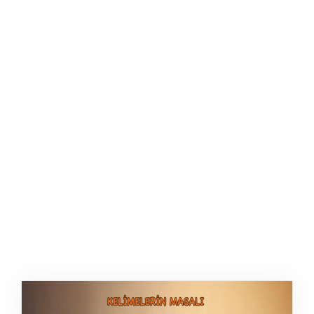
ŞABLON
AFIŞ & KART
ZEKA ETKINLIĞI
EĞLENCELI ETKINLIK