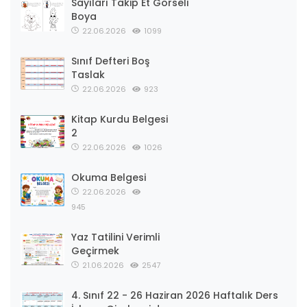
Sayıları Takip Et Görseli
Boya
22.06.2026
1099
Sınıf Defteri Boş
Taslak
22.06.2026
923
Kitap Kurdu Belgesi
2
22.06.2026
1026
Okuma Belgesi
22.06.2026
945
Yaz Tatilini Verimli
Geçirmek
21.06.2026
2547
4. Sınıf 22 - 26 Haziran 2026 Haftalık Ders