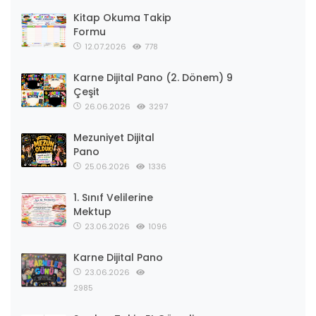
Kitap Okuma Takip
Formu
12.07.2026
778
Karne Dijital Pano (2. Dönem) 9
Çeşit
26.06.2026
3297
Mezuniyet Dijital
Pano
25.06.2026
1336
1. Sınıf Velilerine
Mektup
23.06.2026
1096
Karne Dijital Pano
23.06.2026
2985