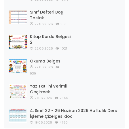
Sınıf Defteri Boş
Taslak
22.06.2026
919
Kitap Kurdu Belgesi
2
22.06.2026
1021
Okuma Belgesi
22.06.2026
939
Yaz Tatilini Verimli
Geçirmek
21.06.2026
2544
4. Sınıf 22 - 26 Haziran 2026 Haftalık Ders
İşleme Çizelgesi.doc
19.06.2026
4780