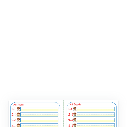
ŞABLON
AFIŞ & KART
ZEKA ETKINLIĞI
EĞLENCELI ETKINLIK