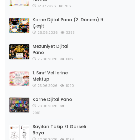
12.07.2026
766
Karne Dijital Pano (2. Dönem) 9
Çeşit
26.06.2026
3293
Mezuniyet Dijital
Pano
25.06.2026
1332
1. Sınıf Velilerine
Mektup
23.06.2026
1090
Karne Dijital Pano
23.06.2026
2981
Sayıları Takip Et Görseli
Boya
22.06.2026
1094