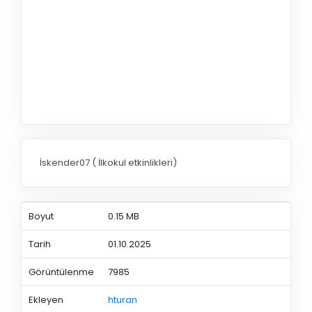
İskender07 ( İlkokul etkinlikleri)
Boyut
0.15 MB
Tarih
01.10.2025
Görüntülenme
7985
Ekleyen
hturan