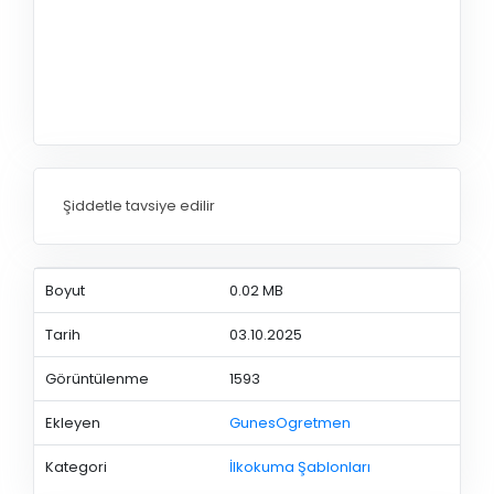
Şiddetle tavsiye edilir
Boyut
0.02 MB
Tarih
03.10.2025
Görüntülenme
1593
Ekleyen
GunesOgretmen
Kategori
İlkokuma Şablonları