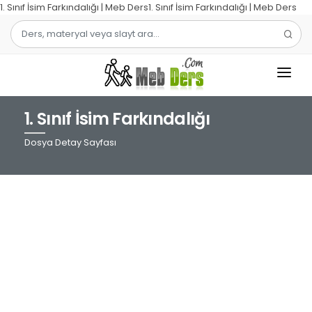
1. Sınıf İsim Farkındalığı | Meb Ders1. Sınıf İsim Farkındalığı | Meb Ders
1. Sınıf İsim Farkındalığı
1.SINIF
Dosya Detay Sayfası
2.SINIF
3.SINIF
4.SINIF
MATEMATIK
TÜRKÇE
ŞABLON