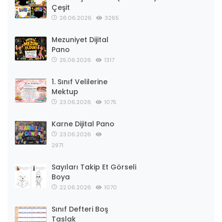
Çeşit
26.06.2026
3265
Mezuniyet Dijital
Pano
25.06.2026
1317
1. Sınıf Velilerine
Mektup
23.06.2026
1075
Karne Dijital Pano
23.06.2026
2971
Sayıları Takip Et Görseli
Boya
22.06.2026
1070
Sınıf Defteri Boş
Taslak