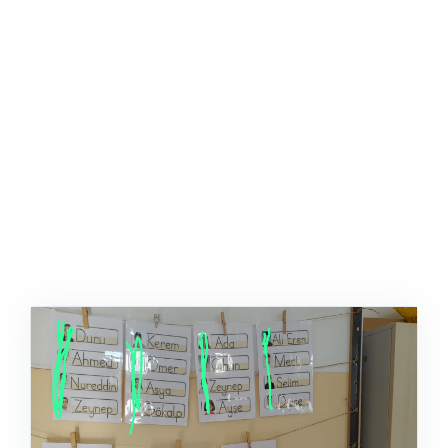
AFIŞ & KART
ZEKA ETKINLIĞI
EĞLENCELI ETKINLIK