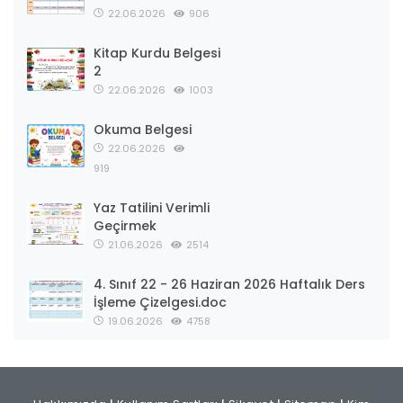
22.06.2026
906
Kitap Kurdu Belgesi
2
22.06.2026
1003
Okuma Belgesi
22.06.2026
919
Yaz Tatilini Verimli
Geçirmek
21.06.2026
2514
4. Sınıf 22 - 26 Haziran 2026 Haftalık Ders
İşleme Çizelgesi.doc
19.06.2026
4758