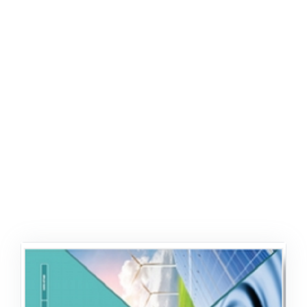
ŞABLON
AFIŞ & KART
ZEKA ETKINLIĞI
EĞLENCELI ETKINLIK