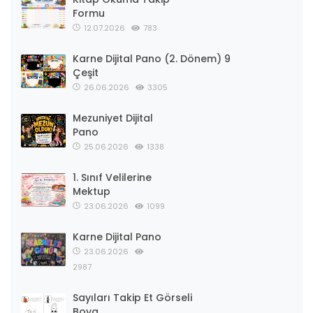
Formu
12.07.2026
783
Karne Dijital Pano (2. Dönem) 9
Çeşit
26.06.2026
3305
Mezuniyet Dijital
Pano
25.06.2026
1338
1. Sınıf Velilerine
Mektup
23.06.2026
1099
Karne Dijital Pano
23.06.2026
2987
Sayıları Takip Et Görseli
Boya