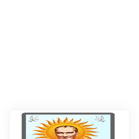
ŞABLON
AFIŞ & KART
ZEKA ETKINLIĞI
EĞLENCELI ETKINLIK