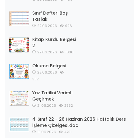
Sınıf Defteri Boş
Taslak
22.06.2026
926
Kitap Kurdu Belgesi
2
22.06.2026
1030
Okuma Belgesi
22.06.2026
952
Yaz Tatilini Verimli
Geçirmek
21.06.2026
2552
4. Sınıf 22 - 26 Haziran 2026 Haftalık Ders
İşleme Çizelgesi.doc
19.06.2026
4791