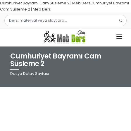
Cumhuriyet Bayramı Cam Süsleme 2 | Meb DersCumhuriyet Bayramı
Cam Süsleme 2 | Meb Ders
Cumhuriyet Bayramı Cam
1.SINIF
Süsleme 2
2.SINIF
Dosya Detay Sayfası
3.SINIF
4.SINIF
MATEMATIK
TÜRKÇE