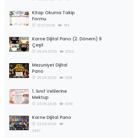
Kitap Okuma Takip
Formu
12.07.2026
783
Karne Dijital Pano (2. Dönem) 9
Çeşit
26.06.2026
3303
Mezuniyet Dijital
Pano
25.06.2026
1338
1. Sınıf Velilerine
Mektup
23.06.2026
1099
Karne Dijital Pano
23.06.2026
2987