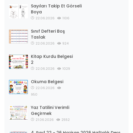
Sayıları Takip Et Görseli
Boya
22.06.2026
1106
Sınıf Defteri Boş
Taslak
22.06.2026
924
Kitap Kurdu Belgesi
2
22.06.2026
1029
Okuma Belgesi
22.06.2026
950
Yaz Tatilini Verimli
Geçirmek
21.06.2026
2552
4. Sınıf 22 - 26 Haziran 2026 Haftalık Ders