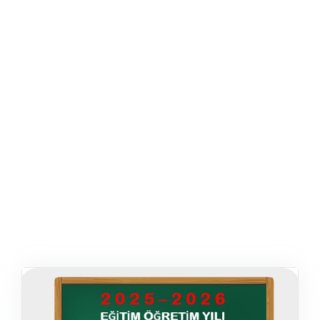
ŞABLON
AFIŞ & KART
ZEKA ETKINLIĞI
EĞLENCELI ETKINLIK