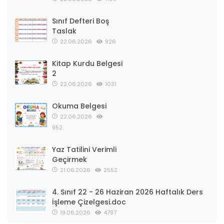
Sınıf Defteri Boş
Taslak
22.06.2026
926
Kitap Kurdu Belgesi
2
22.06.2026
1031
Okuma Belgesi
22.06.2026
952
Yaz Tatilini Verimli
Geçirmek
21.06.2026
2552
4. Sınıf 22 - 26 Haziran 2026 Haftalık Ders
İşleme Çizelgesi.doc
19.06.2026
4797