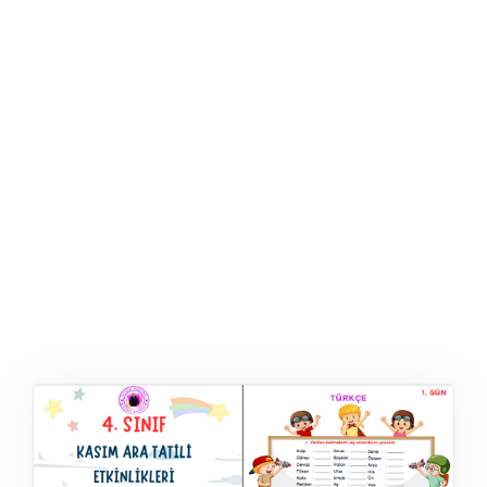
ŞABLON
AFIŞ & KART
ZEKA ETKINLIĞI
EĞLENCELI ETKINLIK