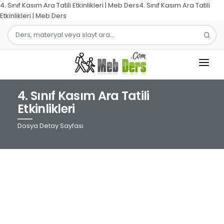
4. Sınıf Kasım Ara Tatili Etkinlikleri | Meb Ders4. Sınıf Kasım Ara Tatili
Etkinlikleri | Meb Ders
4. Sınıf Kasım Ara Tatili
1.SINIF
Etkinlikleri
2.SINIF
Dosya Detay Sayfası
3.SINIF
4.SINIF
MATEMATIK
TÜRKÇE