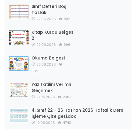
Sınıf Defteri Boş
Taslak
22.06.2026
892
Kitap Kurdu Belgesi
2
22.06.2026
996
Okuma Belgesi
22.06.2026
902
Yaz Tatilini Verimli
Geçirmek
21.06.2026
2494
4. Sınıf 22 - 26 Haziran 2026 Haftalık Ders
İşleme Çizelgesi.doc
19.06.2026
4748