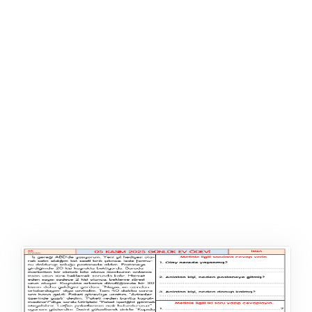
ŞABLON
AFIŞ & KART
ZEKA ETKINLIĞI
EĞLENCELI ETKINLIK