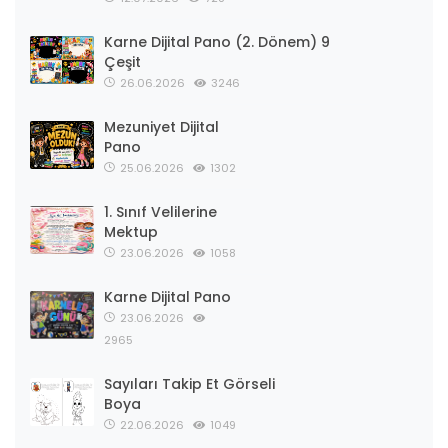
Karne Dijital Pano (2. Dönem) 9
Çeşit
26.06.2026
3246
Mezuniyet Dijital
Pano
25.06.2026
1302
1. Sınıf Velilerine
Mektup
23.06.2026
1058
Karne Dijital Pano
23.06.2026
2965
Sayıları Takip Et Görseli
Boya
22.06.2026
1049