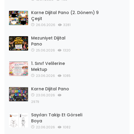
Karne Dijital Pano (2. Dönem) 9
Çeşit
26.06.2026
3281
Mezuniyet Dijital
Pano
25.06.2026
1320
1. Sınıf Velilerine
Mektup
23.06.2026
1085
Karne Dijital Pano
23.06.2026
2979
Sayıları Takip Et Görseli
Boya
22.06.2026
1082