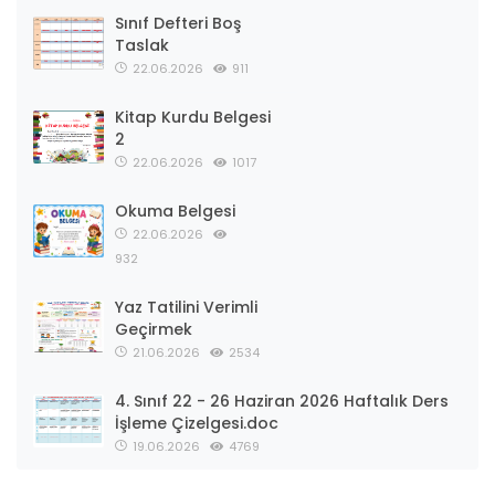
Sınıf Defteri Boş
Taslak
22.06.2026
911
Kitap Kurdu Belgesi
2
22.06.2026
1017
Okuma Belgesi
22.06.2026
932
Yaz Tatilini Verimli
Geçirmek
21.06.2026
2534
4. Sınıf 22 - 26 Haziran 2026 Haftalık Ders
İşleme Çizelgesi.doc
19.06.2026
4769