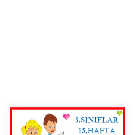
ŞABLON
AFIŞ & KART
ZEKA ETKINLIĞI
EĞLENCELI ETKINLIK