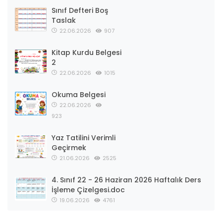
Sınıf Defteri Boş
Taslak
22.06.2026
907
Kitap Kurdu Belgesi
2
22.06.2026
1015
Okuma Belgesi
22.06.2026
923
Yaz Tatilini Verimli
Geçirmek
21.06.2026
2525
4. Sınıf 22 - 26 Haziran 2026 Haftalık Ders
İşleme Çizelgesi.doc
19.06.2026
4761