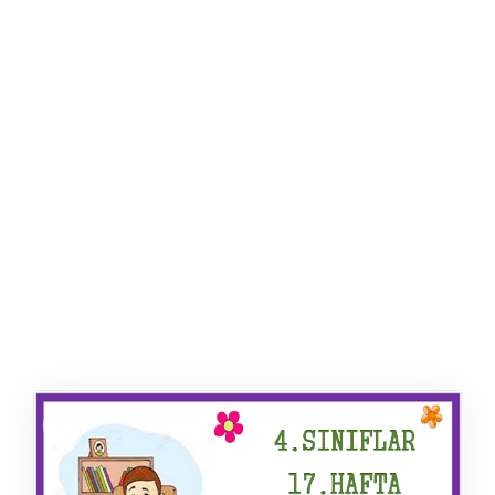
ŞABLON
AFIŞ & KART
ZEKA ETKINLIĞI
EĞLENCELI ETKINLIK