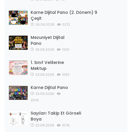
Karne Dijital Pano (2. Dönem) 9
Çeşit
26.06.2026
3272
Mezuniyet Dijital
Pano
25.06.2026
1320
1. Sınıf Velilerine
Mektup
23.06.2026
1083
Karne Dijital Pano
23.06.2026
2979
Sayıları Takip Et Görseli
Boya
22.06.2026
1076