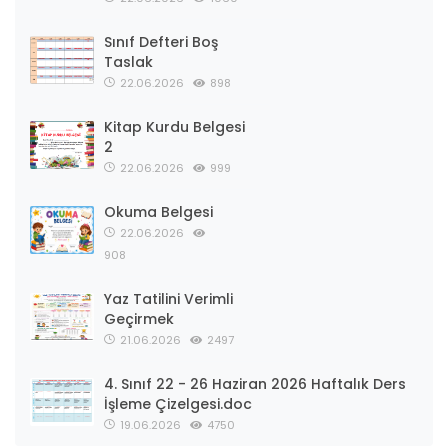
Sınıf Defteri Boş
Taslak
22.06.2026
898
Kitap Kurdu Belgesi
2
22.06.2026
999
Okuma Belgesi
22.06.2026
908
Yaz Tatilini Verimli
Geçirmek
21.06.2026
2497
4. Sınıf 22 - 26 Haziran 2026 Haftalık Ders
İşleme Çizelgesi.doc
19.06.2026
4750