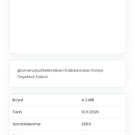
@omeruslu06etkinlikleri Katkılarından Dolayı
Teşekkür Ederiz.
Boyut
4.2 MB
Tarih
13.11.2025
Görüntülenme
2053