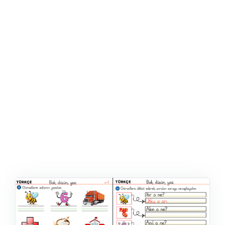
ŞABLON
AFIŞ & KART
ZEKA ETKINLIĞI
EĞLENCELI ETKINLIK